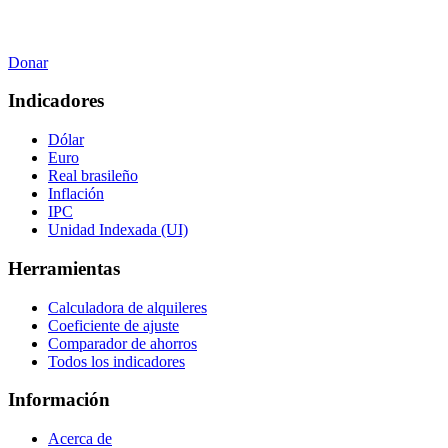
Donar
Indicadores
Dólar
Euro
Real brasileño
Inflación
IPC
Unidad Indexada (UI)
Herramientas
Calculadora de alquileres
Coeficiente de ajuste
Comparador de ahorros
Todos los indicadores
Información
Acerca de